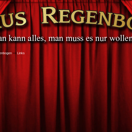
genbogen
>>
Links