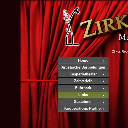
Zirkus Re
Home
Artistische Darbietungen
Kasperletheater
Zeltverleih
Fuhrpark
Links
Gästebuch
Kooperations-Partner