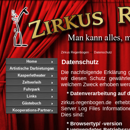
Zirkus Regenbogen
>>
Datenschutz
Datenschutz
Home
Artistische Darbietungen
Die nachfolgende Erklärung g
Kasperletheater
wir diesen Schutz gewährl
Zeltverleih
welchem Zweck erhoben wer
Fuhrpark
* Datenverarbeitung auf di
Links
zirkus-regenbogen.de erheb
Gästebuch
Server Log Files Information
Kooperations-Partner
Dies sind:
* Browsertyp/ -version
* verwendetes Betriebss